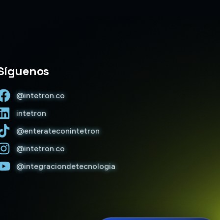
Hola, soy Trinity. Gracias por escribirnos.
¿Con quién tengo el gusto de conversar?
Síguenos
@intetron.co
intetron
@enterateconintetron
@intetron.co
@integraciondetecnologia
Enviar