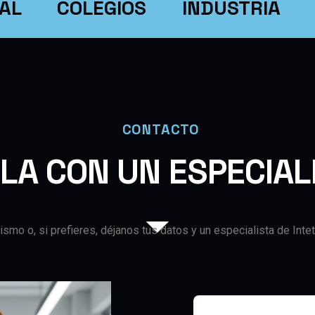
COLEGIOS
INDUSTRIA
INT
CONTACTO
B
L
A
C
O
N
U
N
E
S
P
E
C
I
A
L
ismo o, si prefieres, déjanos tus datos y un especialista de In