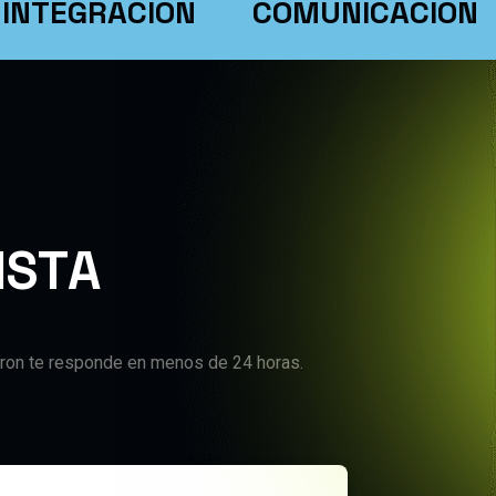
EGRACIÓN
COMUNICACIÓN
M
I
S
T
A
tetron te responde en menos de 24 horas.