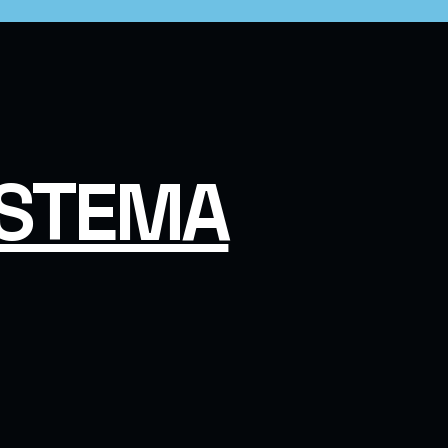
ISTEMA
Trinity • Intetron 1.1.33