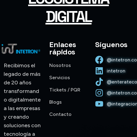
DIGITAL
Enlaces
Síguenos
rápidos
@intetron.c
Recibimos el
Nosotros
intetron
legado de más
Servicios
@enterateco
de 20 años
Trinity • Intetron 1.1.33
Tickets / PQR
transformand
@intetron.c
o digitalmente
Blogs
@integracio
Hola, soy Trinity. Gracias por escribirnos. ¿Con quién
a las empresas
tengo el gusto de conversar?
Contacto
y creando
soluciones con
tecnología a