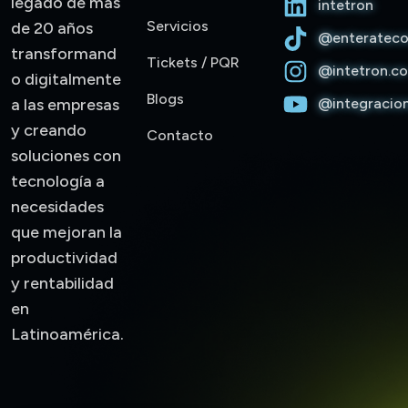
legado de más
intetron
Servicios
de 20 años
@enterateco
Trinity • Intetron 1.1.33
transformand
Tickets / PQR
@intetron.c
o digitalmente
Blogs
Hola, soy Trinity. Gracias por escribirnos. ¿Con quién
@integracio
a las empresas
tengo el gusto de conversar?
y creando
Contacto
soluciones con
tecnología a
necesidades
que mejoran la
productividad
y rentabilidad
en
Latinoamérica.