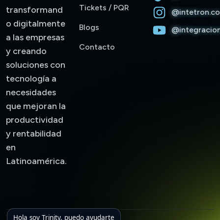
Trinity • Intetron 1.1.33
Tickets / PQR
transformand
@intetron.c
o digitalmente
Blogs
@integracio
Hola, soy Trinity. Gracias por escribirnos. ¿Con quién
a las empresas
tengo el gusto de conversar?
Contacto
y creando
soluciones con
tecnología a
necesidades
que mejoran la
productividad
y rentabilidad
en
Latinoamérica.
Enviar
Hola soy Trinity, puedo ayudarte