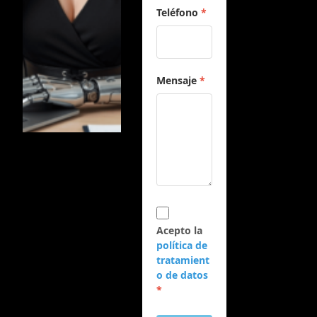
Teléfono
*
Mensaje
*
Acepto la
política de
tratamient
o de datos
*