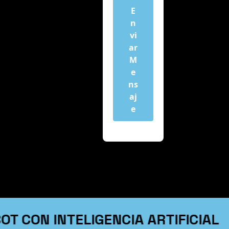
E
n
vi
ar
M
e
ns
aj
e
T CON INTELIGENCIA ARTIFICIAL