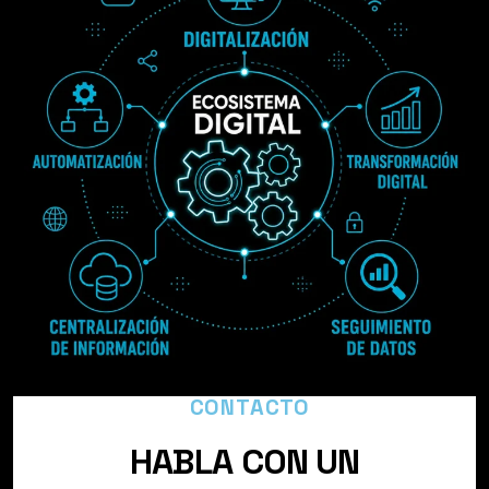
CONTACTO
H
A
B
L
A
C
O
N
U
N