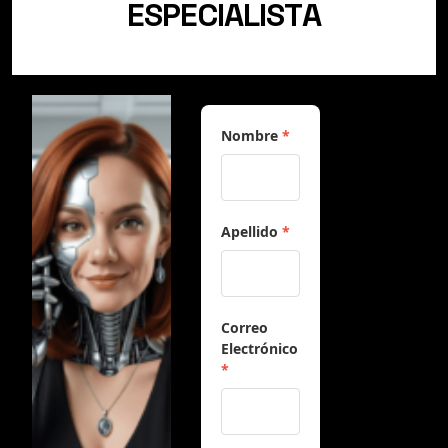
E
S
P
E
C
I
A
L
I
S
T
A
Nombre
*
Apellido
*
Correo
Electrónico
*