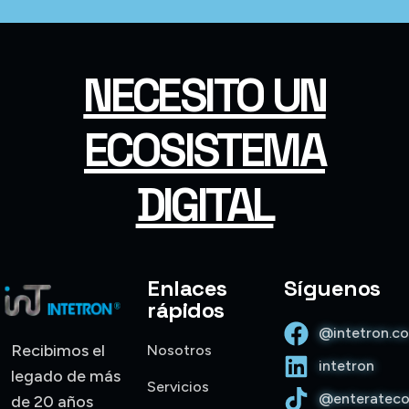
NECESITO UN
ECOSISTEMA
DIGITAL
Enlaces
Síguenos
rápidos
@intetron.c
Recibimos el
Nosotros
intetron
legado de más
Servicios
@enterateco
de 20 años